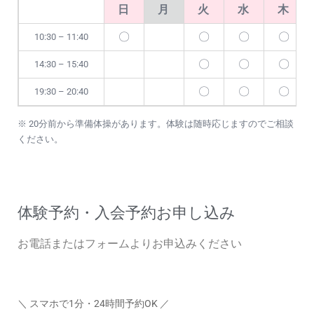
日
月
火
水
木
〇
〇
〇
〇
10:30 – 11:40
〇
〇
〇
14:30 – 15:40
〇
〇
〇
19:30 – 20:40
※ 20分前から準備体操があります。体験は随時応じますのでご相談
ください。
体験予約・入会予約お申し込み
お電話またはフォームよりお申込みください
＼ スマホで1分・24時間予約OK ／