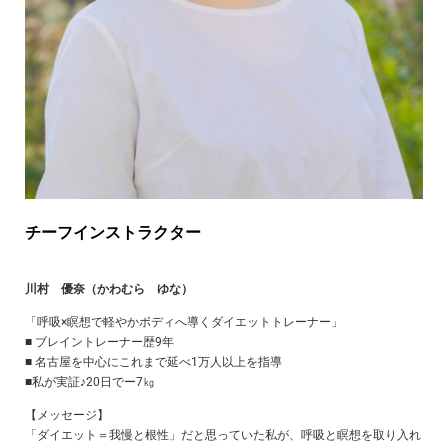
チーフインストラクター
川村 優奈（かわむら ゆな）
「呼吸×瞑想で軽やかボディへ導くダイエットトレーナー」
■ ブレイントレーナー歴9年
■ 名古屋を中心にこれまで延べ1万人以上を指導
■私が実証♪20日でー7㎏
【メッセージ】
「ダイエット＝我慢と根性」だと思っていた私が、呼吸と瞑想を取り入れ