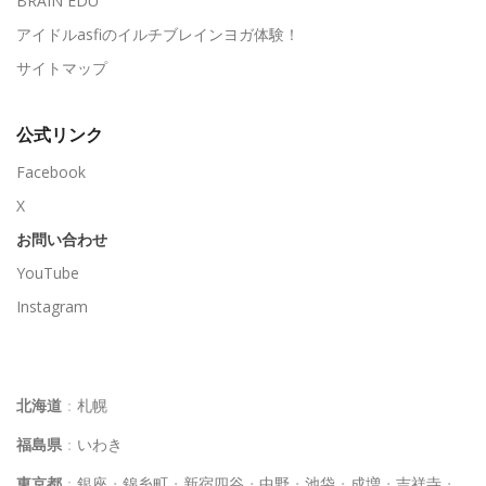
BRAIN EDU
アイドルasfiのイルチブレインヨガ体験！
サイトマップ
公式リンク
Facebook
X
お問い合わせ
YouTube
Instagram
イルチブレインヨガスタジオ一覧
北海道
：
札幌
福島県
：
いわき
東京都
：
銀座
・
錦糸町
・
新宿四谷
・
中野
・
池袋
・
成増
・
吉祥寺
・