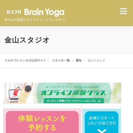
メニュ
体✕心✕意識のホリスティックウェルネス
イルチブレインヨガとは
スタジオ一覧
料金
金山スタジオ
体験者の声
よくある質問
オンラインクラス
イルチブレインヨガ公式サイト
スタジオ一覧
愛知
金山スタジオ
体験予約をする