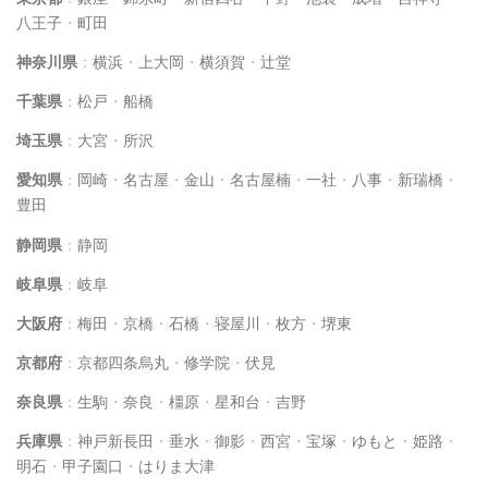
八王子
・
町田
神奈川県
：
横浜
・
上大岡
・
横須賀
・
辻堂
千葉県
：
松戸
・
船橋
埼玉県
：
大宮
・
所沢
愛知県
：
岡崎
・
名古屋
・
金山
・
名古屋楠
・
一社
・
八事
・
新瑞橋
・
豊田
静岡県
：
静岡
岐阜県
：
岐阜
大阪府
：
梅田
・
京橋
・
石橋
・
寝屋川
・
枚方
・
堺東
京都府
：
京都四条烏丸
・
修学院
・
伏見
奈良県
：
生駒
・
奈良
・
橿原
・
星和台
・
吉野
兵庫県
：
神戸新長田
・
垂水
・
御影
・
西宮
・
宝塚
・
ゆもと
・
姫路
・
明石
・
甲子園口
・
はりま大津