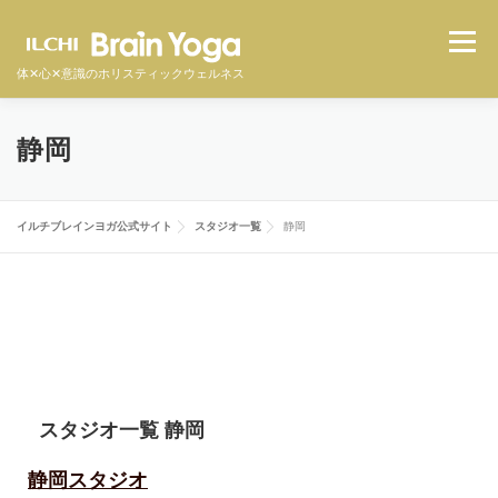
メニュ
体✕心✕意識のホリスティックウェルネス
イルチブレインヨガとは
スタジオ一覧
料金
静岡
体験者の声
よくある質問
オンラインクラス
イルチブレインヨガ公式サイト
スタジオ一覧
静岡
体験予約をする
スタジオ一覧 静岡
静岡スタジオ