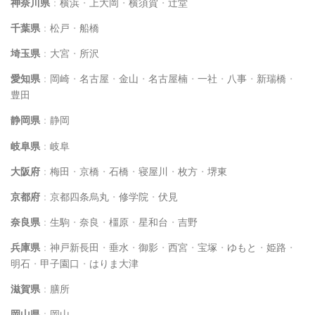
神奈川県
：
横浜
・
上大岡
・
横須賀
・
辻堂
千葉県
：
松戸
・
船橋
埼玉県
：
大宮
・
所沢
愛知県
：
岡崎
・
名古屋
・
金山
・
名古屋楠
・
一社
・
八事
・
新瑞橋
・
豊田
静岡県
：
静岡
岐阜県
：
岐阜
大阪府
：
梅田
・
京橋
・
石橋
・
寝屋川
・
枚方
・
堺東
京都府
：
京都四条烏丸
・
修学院
・
伏見
奈良県
：
生駒
・
奈良
・
橿原
・
星和台
・
吉野
兵庫県
：
神戸新長田
・
垂水
・
御影
・
西宮
・
宝塚
・
ゆもと
・
姫路
・
明石
・
甲子園口
・
はりま大津
滋賀県
：
膳所
岡山県
：
岡山