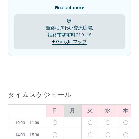
Find out more
姫路にぎわい交流広場,
姫路市駅前町210-16
+ Google マップ
タイムスケジュール
日
月
火
水
木
〇
〇
〇
〇
10:00 – 11:30
〇
〇
〇
〇
14:00 – 15:30