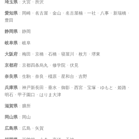
埼玉県
：
大宮
・
所沢
愛知県
：
岡崎
・
名古屋
・
金山
・
名古屋楠
・
一社
・
八事
・
新瑞橋
・
豊田
静岡県
：
静岡
岐阜県
：
岐阜
大阪府
：
梅田
・
京橋
・
石橋
・
寝屋川
・
枚方
・
堺東
京都府
：
京都四条烏丸
・
修学院
・
伏見
奈良県
：
生駒
・
奈良
・
橿原
・
星和台
・
吉野
兵庫県
：
神戸新長田
・
垂水
・
御影
・
西宮
・
宝塚
・
ゆもと
・
姫路
・
明石
・
甲子園口
・
はりま大津
滋賀県
：
膳所
岡山県
：
岡山
広島県
：
広島
・
矢賀