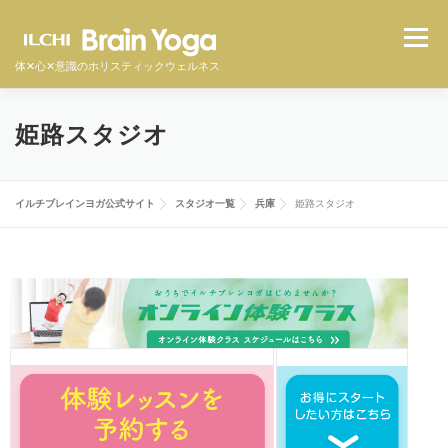
メニュ
体✕心✕意識のホリスティックウェルネス
イルチブレインヨガとは
スタジオ一覧
料金
姫路スタジオ
体験者の声
よくある質問
オンラインクラス
イルチブレインヨガ公式サイト
スタジオ一覧
兵庫
姫路スタジオ
体験予約をする