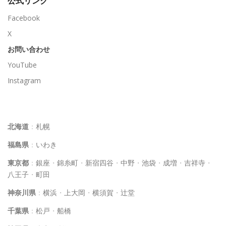
公式リンク
Facebook
X
お問い合わせ
YouTube
Instagram
イルチブレインヨガスタジオ一覧
北海道
：
札幌
福島県
：
いわき
東京都
：
銀座
・
錦糸町
・
新宿四谷
・
中野
・
池袋
・
成増
・
吉祥寺
・
八王子
・
町田
神奈川県
：
横浜
・
上大岡
・
横須賀
・
辻堂
千葉県
：
松戸
・
船橋