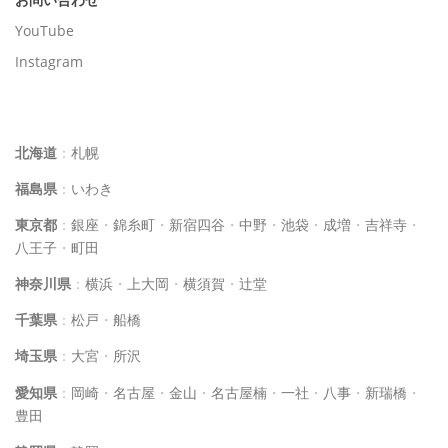
YouTube
Instagram
イルチブレインヨガスタジオ一覧
北海道
：
札幌
福島県
：
いわき
東京都
：
銀座
・
錦糸町
・
新宿四谷
・
中野
・
池袋
・
成増
・
吉祥寺
・
八王子
・
町田
神奈川県
：
横浜
・
上大岡
・
横須賀
・
辻堂
千葉県
：
松戸
・
船橋
埼玉県
：
大宮
・
所沢
愛知県
：
岡崎
・
名古屋
・
金山
・
名古屋楠
・
一社
・
八事
・
新瑞橋
・
豊田