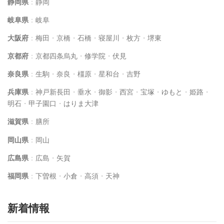
静岡県
：
静岡
岐阜県
：
岐阜
大阪府
：
梅田
・
京橋
・
石橋
・
寝屋川
・
枚方
・
堺東
京都府
：
京都四条烏丸
・
修学院
・
伏見
奈良県
：
生駒
・
奈良
・
橿原
・
星和台
・
吉野
兵庫県
：
神戸新長田
・
垂水
・
御影
・
西宮
・
宝塚
・
ゆもと
・
姫路
・
明石
・
甲子園口
・
はりま大津
滋賀県
：
膳所
岡山県
：
岡山
広島県
：
広島
・
矢賀
福岡県
：
下曽根
・
小倉
・
高須
・
天神
新着情報