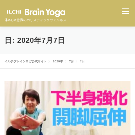
コ
メニュ
ン
テ
体✕心✕意識のホリスティックウェルネス
ン
ツ
イルチブレインヨガとは
スタジオ一覧
料金
日:
2020年7月7日
へ
ス
キ
体験者の声
よくある質問
オンラインクラス
イルチブレインヨガ公式サイト
2020年
7月
7日
ッ
プ
体験予約をする