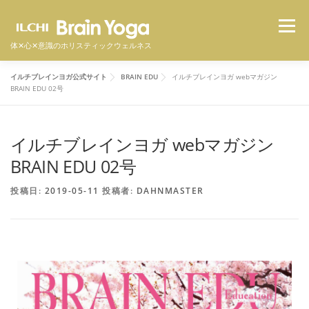
メニュ
体✕心✕意識のホリスティックウェルネス
イルチブレインヨガ公式サイト
BRAIN EDU
イルチブレインヨガ webマガジン
イルチブレインヨガとは
スタジオ一覧
料金
BRAIN EDU 02号
イルチブレインヨガ webマガジン
体験者の声
よくある質問
オンラインクラス
BRAIN EDU 02号
体験予約をする
投稿日:
2019-05-11
投稿者:
DAHNMASTER