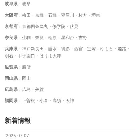
岐阜県
：
岐阜
大阪府
：
梅田
・
京橋
・
石橋
・
寝屋川
・
枚方
・
堺東
京都府
：
京都四条烏丸
・
修学院
・
伏見
奈良県
：
生駒
・
奈良
・
橿原
・
星和台
・
吉野
兵庫県
：
神戸新長田
・
垂水
・
御影
・
西宮
・
宝塚
・
ゆもと
・
姫路
・
明石
・
甲子園口
・
はりま大津
滋賀県
：
膳所
岡山県
：
岡山
広島県
：
広島
・
矢賀
福岡県
：
下曽根
・
小倉
・
高須
・
天神
新着情報
2026-07-07