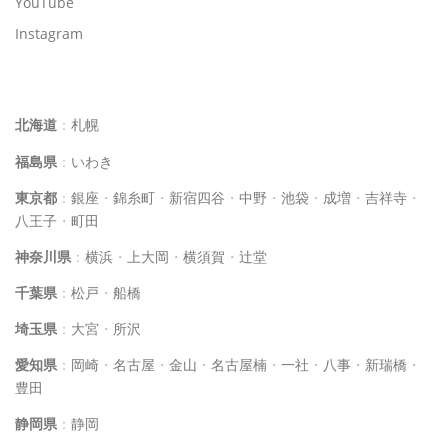
YouTube
Instagram
イルチブレインヨガスタジオ一覧
北海道
：
札幌
福島県
：
いわき
東京都
：
銀座
・
錦糸町
・
新宿四谷
・
中野
・
池袋
・
成増
・
吉祥寺
・
八王子
・
町田
神奈川県
：
横浜
・
上大岡
・
横須賀
・
辻堂
千葉県
：
松戸
・
船橋
埼玉県
：
大宮
・
所沢
愛知県
：
岡崎
・
名古屋
・
金山
・
名古屋楠
・
一社
・
八事
・
新瑞橋
・
豊田
静岡県
：
静岡