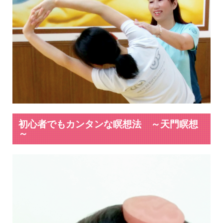
初心者でもカンタンな瞑想法 ～天門瞑想
～