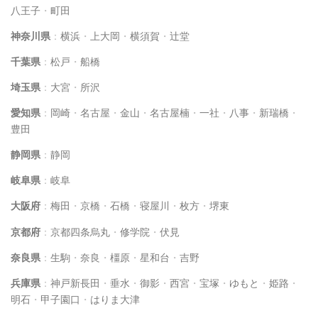
八王子
・
町田
神奈川県
：
横浜
・
上大岡
・
横須賀
・
辻堂
千葉県
：
松戸
・
船橋
埼玉県
：
大宮
・
所沢
愛知県
：
岡崎
・
名古屋
・
金山
・
名古屋楠
・
一社
・
八事
・
新瑞橋
・
豊田
静岡県
：
静岡
岐阜県
：
岐阜
大阪府
：
梅田
・
京橋
・
石橋
・
寝屋川
・
枚方
・
堺東
京都府
：
京都四条烏丸
・
修学院
・
伏見
奈良県
：
生駒
・
奈良
・
橿原
・
星和台
・
吉野
兵庫県
：
神戸新長田
・
垂水
・
御影
・
西宮
・
宝塚
・
ゆもと
・
姫路
・
明石
・
甲子園口
・
はりま大津