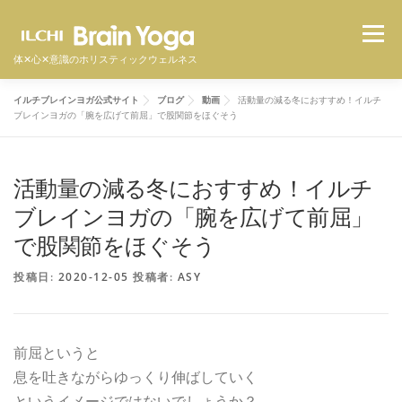
コ
メニュ
ン
テ
体✕心✕意識のホリスティックウェルネス
ン
イルチブレインヨガ公式サイト
ブログ
動画
活動量の減る冬におすすめ！イルチ
ツ
イルチブレインヨガとは
スタジオ一覧
料金
ブレインヨガの「腕を広げて前屈」で股関節をほぐそう
へ
ス
キ
活動量の減る冬におすすめ！イルチ
体験者の声
よくある質問
オンラインクラス
ッ
ブレインヨガの「腕を広げて前屈」
プ
で股関節をほぐそう
体験予約をする
投稿日:
2020-12-05
投稿者:
ASY
前屈というと
息を吐きながらゆっくり伸ばしていく
というイメージではないでしょうか？