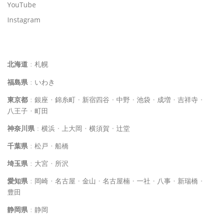
YouTube
Instagram
イルチブレインヨガスタジオ一覧
北海道
：
札幌
福島県
：
いわき
東京都
：
銀座
・
錦糸町
・
新宿四谷
・
中野
・
池袋
・
成増
・
吉祥寺
・
八王子
・
町田
神奈川県
：
横浜
・
上大岡
・
横須賀
・
辻堂
千葉県
：
松戸
・
船橋
埼玉県
：
大宮
・
所沢
愛知県
：
岡崎
・
名古屋
・
金山
・
名古屋楠
・
一社
・
八事
・
新瑞橋
・
豊田
静岡県
：
静岡