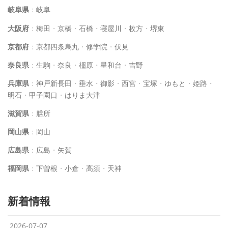
岐阜県
：
岐阜
大阪府
：
梅田
・
京橋
・
石橋
・
寝屋川
・
枚方
・
堺東
京都府
：
京都四条烏丸
・
修学院
・
伏見
奈良県
：
生駒
・
奈良
・
橿原
・
星和台
・
吉野
兵庫県
：
神戸新長田
・
垂水
・
御影
・
西宮
・
宝塚
・
ゆもと
・
姫路
・
明石
・
甲子園口
・
はりま大津
滋賀県
：
膳所
岡山県
：
岡山
広島県
：
広島
・
矢賀
福岡県
：
下曽根
・
小倉
・
高須
・
天神
新着情報
2026-07-07