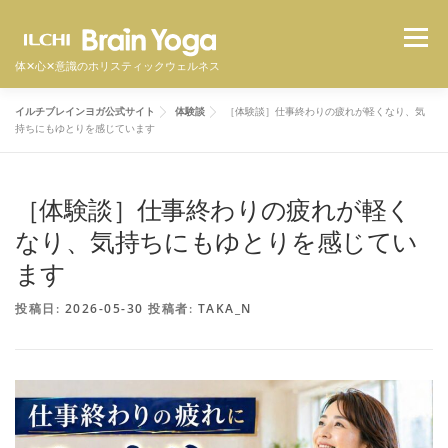
コ
メニュ
ン
テ
体✕心✕意識のホリスティックウェルネス
ン
イルチブレインヨガ公式サイト
体験談
［体験談］仕事終わりの疲れが軽くなり、気
ツ
イルチブレインヨガとは
スタジオ一覧
料金
持ちにもゆとりを感じています
へ
ス
キ
［体験談］仕事終わりの疲れが軽く
体験者の声
よくある質問
オンラインクラス
ッ
なり、気持ちにもゆとりを感じてい
プ
ます
体験予約をする
投稿日:
2026-05-30
投稿者:
TAKA_N