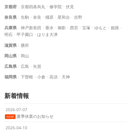
京都府
：
京都四条烏丸
・
修学院
・
伏見
奈良県
：
生駒
・
奈良
・
橿原
・
星和台
・
吉野
兵庫県
：
神戸新長田
・
垂水
・
御影
・
西宮
・
宝塚
・
ゆもと
・
姫路
・
明石
・
甲子園口
・
はりま大津
滋賀県
：
膳所
岡山県
：
岡山
広島県
：
広島
・
矢賀
福岡県
：
下曽根
・
小倉
・
高須
・
天神
新着情報
2026-07-07
夏季休業のお知らせ
NEW!
2026-04-10