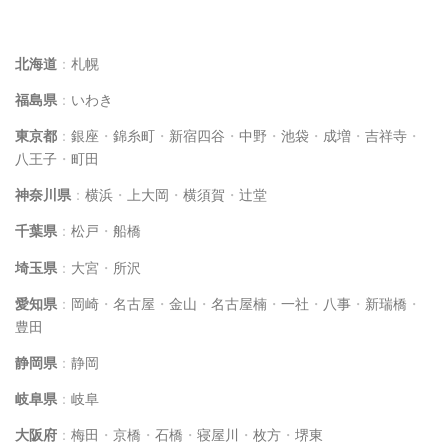
イルチブレインヨガスタジオ一覧
北海道
：
札幌
福島県
：
いわき
東京都
：
銀座
・
錦糸町
・
新宿四谷
・
中野
・
池袋
・
成増
・
吉祥寺
・
八王子
・
町田
神奈川県
：
横浜
・
上大岡
・
横須賀
・
辻堂
千葉県
：
松戸
・
船橋
埼玉県
：
大宮
・
所沢
愛知県
：
岡崎
・
名古屋
・
金山
・
名古屋楠
・
一社
・
八事
・
新瑞橋
・
豊田
静岡県
：
静岡
岐阜県
：
岐阜
大阪府
：
梅田
・
京橋
・
石橋
・
寝屋川
・
枚方
・
堺東