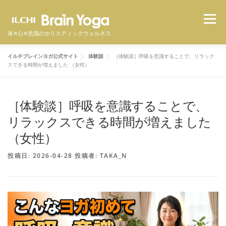
コ
メニュ
ン
テ
体✕心✕意識のホリスティックウェルネス
ン
イルチブレインヨガ公式サイト
体験談
［体験談］呼吸を意識することで、リラック
ツ
イルチブレインヨガとは
スタジオ一覧
料金
スできる時間が増えました （女性）
へ
ス
キ
［体験談］呼吸を意識することで、
体験者の声
よくある質問
オンラインクラス
ッ
リラックスできる時間が増えました
プ
（女性）
体験予約をする
投稿日:
2026-04-28
投稿者:
TAKA_N